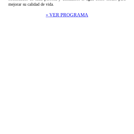
mejorar su calidad de vida.
» VER PROGRAMA
¿Qué es la Educación
Acuática?
La Educación Acuática es todo lo que un ser humano
puede desarrollar y aprender utilizando el agua como
medio dentro del cual se mueve. Esto incluye la Natación
Educativa, Natación Adaptada, Terapia Acuática,
Rehabilitación acuática y Natación Deportiva.