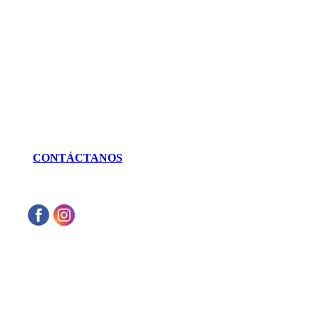
Génova 737 Residencial Campestre
Irapuato, Gto. México
LLÁMANOS
462 625 3256
CONTÁCTANOS
Aceptamos cualquier tarjeta de crédito VISA
o Mastercard