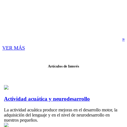
En ACUATICS somos la academia de Educación Acuática
con más experiencia en Irapuato y sus alrededores,
ofreciendo desde hace 32 años Educación Acuática a
personas desde los 3 meses hasta los 99 años de edad.
»
VER MÁS
Artículos de Interés
Actividad acuática y neurodesarrollo
La actividad acuática produce mejoras en el desarrollo motor, la
adquisición del lenguaje y en el nivel de neurodesarrollo en
nuestros pequeños.