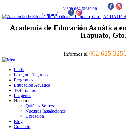
Mapa de ubicación
/
Ubicación
/
Academia de Educación Acuática en
Irapuato, Gto.
462 625 3256
Informes al
Inicio
Por Qué Elegirnos
Programas
Educación Acuática
Testimonios
Imágenes
Nosotros
Quiénes Somos
Nuestras Instalaciones
Ubicación
Blog
Contacto