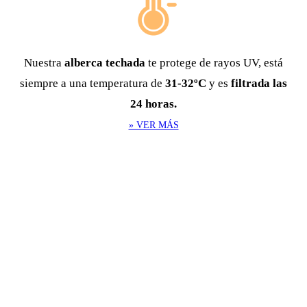
Nuestra
alberca techada
te protege de rayos UV, está
siempre a una temperatura de
31-32ºC
y es
filtrada las
24 horas.
» VER MÁS
¡Ve este VIDEO y descubre
la experiencia única de
ACUATICS!