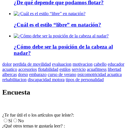
¿De qué depende que podamos flotar?
¿Cuál es el estilo “libre” en natación?
¿Cómo debe ser la posición de la cabeza al
nadar?
dolor
perdida de movilidad
evaluacion
motivacion
cabello
educador
acuatico
accesorios
flotabilidad
estilos
servicio
acuafitness
libertad
albercas
dorso
embarazo
curso de verano
psicomotricidad acuatica
rehabilitacion
discapacidad motora
tipos de personalidad
Encuesta
¿Te fue útil el o los artículos que leíste?:
Sí
No
¿Qué otros temas te gustaría leer? :