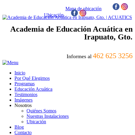
Mapa de ubicación
/
Ubicación
/
Academia de Educación Acuática en
Irapuato, Gto.
462 625 3256
Informes al
Inicio
Por Qué Elegirnos
Programas
Educación Acuática
Testimonios
Imágenes
Nosotros
Quiénes Somos
Nuestras Instalaciones
Ubicación
Blog
Contacto