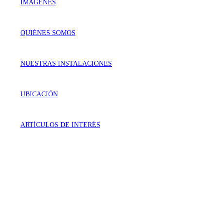
IMÁGENES
QUIÉNES SOMOS
NUESTRAS INSTALACIONES
UBICACIÓN
ARTÍCULOS DE INTERÉS
VISÍTANOS
Génova 737 Residencial Campestre
Irapuato, Gto. México