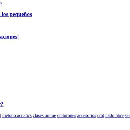
e los pequeños
aciones!
r?
l
metodo acuatics
clases online
cinturones
accesorios
crol
nado libre
ser