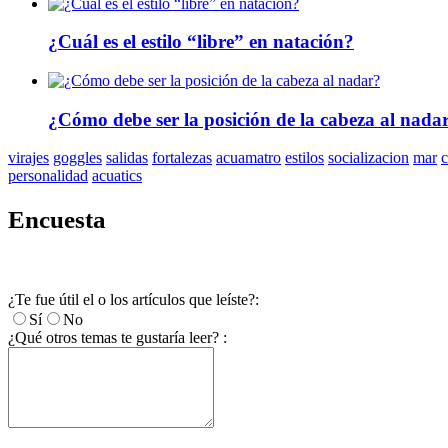
¿Cuál es el estilo “libre” en natación?
¿Cómo debe ser la posición de la cabeza al nada
virajes
goggles
salidas
fortalezas
acuamatro
estilos
socializacion
mar
c
personalidad
acuatics
Encuesta
¿Te fue útil el o los artículos que leíste?:
Sí
No
¿Qué otros temas te gustaría leer? :