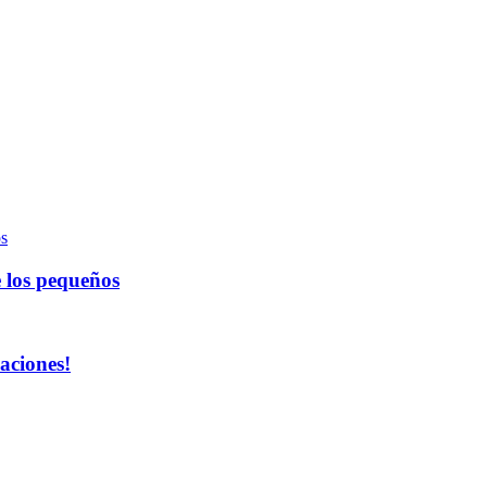
e los pequeños
aciones!