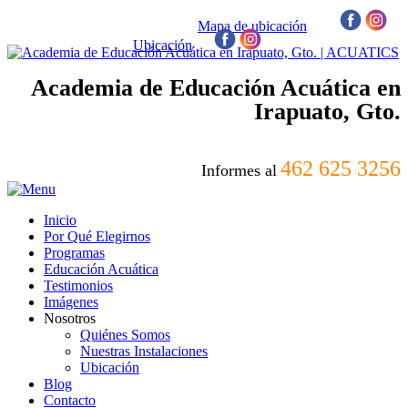
Mapa de ubicación
/
Ubicación
/
Academia de Educación Acuática en
Irapuato, Gto.
462 625 3256
Informes al
Inicio
Por Qué Elegirnos
Programas
Educación Acuática
Testimonios
Imágenes
Nosotros
Quiénes Somos
Nuestras Instalaciones
Ubicación
Blog
Contacto