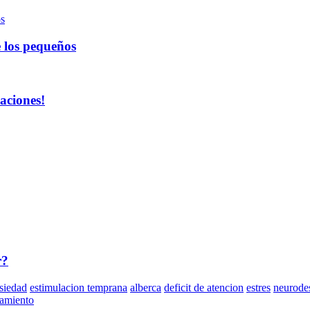
e los pequeños
aciones!
r?
siedad
estimulacion temprana
alberca
deficit de atencion
estres
neurodes
namiento