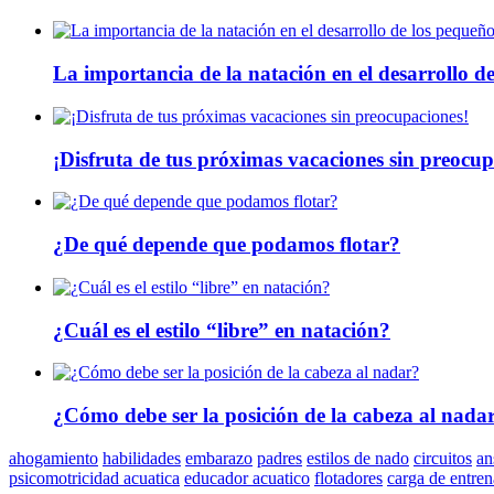
La importancia de la natación en el desarrollo d
¡Disfruta de tus próximas vacaciones sin preocup
¿De qué depende que podamos flotar?
¿Cuál es el estilo “libre” en natación?
¿Cómo debe ser la posición de la cabeza al nada
ahogamiento
habilidades
embarazo
padres
estilos de nado
circuitos
an
psicomotricidad acuatica
educador acuatico
flotadores
carga de entre