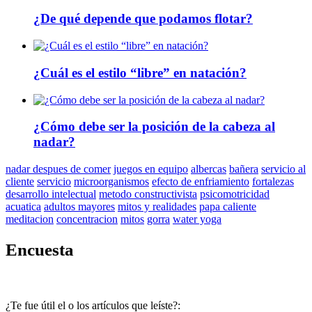
¿De qué depende que podamos flotar?
¿Cuál es el estilo “libre” en natación?
¿Cómo debe ser la posición de la cabeza al
nadar?
nadar despues de comer
juegos en equipo
albercas
bañera
servicio al
cliente
servicio
microorganismos
efecto de enfriamiento
fortalezas
desarrollo intelectual
metodo constructivista
psicomotricidad
acuatica
adultos mayores
mitos y realidades
papa caliente
meditacion
concentracion
mitos
gorra
water yoga
Encuesta
¿Te fue útil el o los artículos que leíste?: