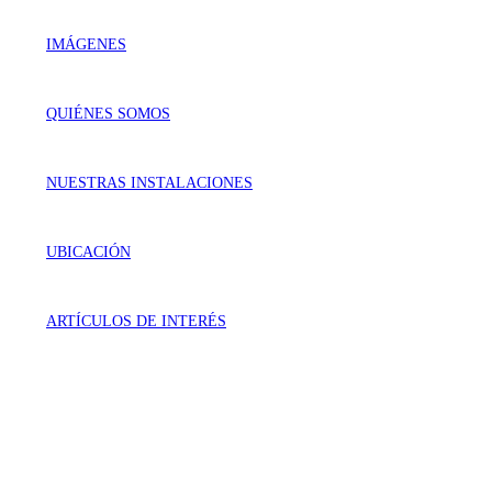
IMÁGENES
QUIÉNES SOMOS
NUESTRAS INSTALACIONES
UBICACIÓN
ARTÍCULOS DE INTERÉS
VISÍTANOS
Génova 737 Residencial Campestre
Irapuato, Gto. México