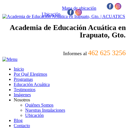
Mapa de ubicación
/
Ubicación
/
Academia de Educación Acuática en
Irapuato, Gto.
462 625 3256
Informes al
Inicio
Por Qué Elegirnos
Programas
Educación Acuática
Testimonios
Imágenes
Nosotros
Quiénes Somos
Nuestras Instalaciones
Ubicación
Blog
Contacto