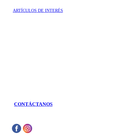
ARTÍCULOS DE INTERÉS
VISÍTANOS
Génova 737 Residencial Campestre
Irapuato, Gto. México
LLÁMANOS
462 625 3256
CONTÁCTANOS