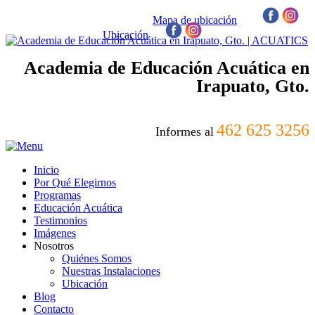
Mapa de ubicación
/
Ubicación
/
Academia de Educación Acuática en
Irapuato, Gto.
462 625 3256
Informes al
Inicio
Por Qué Elegirnos
Programas
Educación Acuática
Testimonios
Imágenes
Nosotros
Quiénes Somos
Nuestras Instalaciones
Ubicación
Blog
Contacto