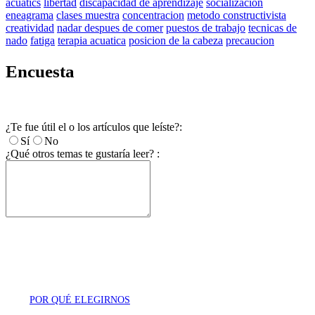
acuatics
libertad
discapacidad de aprendizaje
socializacion
eneagrama
clases muestra
concentracion
metodo constructivista
creatividad
nadar despues de comer
puestos de trabajo
tecnicas de
nado
fatiga
terapia acuatica
posicion de la cabeza
precaucion
Encuesta
¿Te fue útil el o los artículos que leíste?:
Sí
No
¿Qué otros temas te gustaría leer? :
POR QUÉ ELEGIRNOS