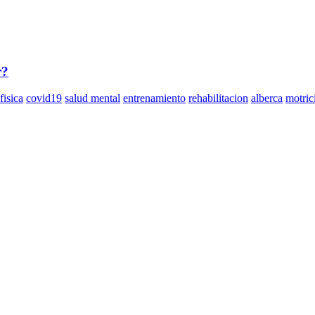
r?
fisica
covid19
salud mental
entrenamiento
rehabilitacion
alberca
motric